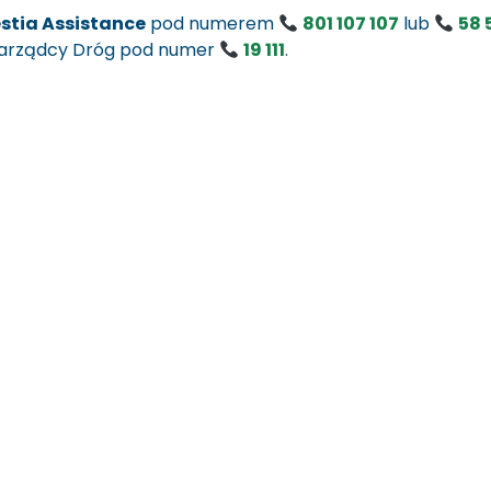
stia Assistance
pod numerem
801 107 107
lub
58 
 Zarządcy Dróg pod numer
19 111
.