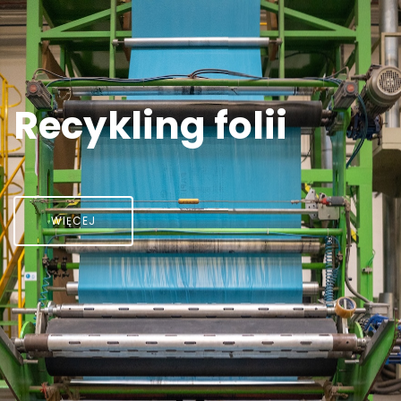
Recykling folii
WIĘCEJ