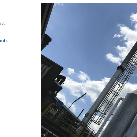
ez:
ach,