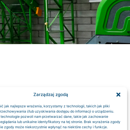
Zarządzaj zgodą
 jak najlepsze wrażenia, korzystamy z technologii, takich jak pliki
przechowywania i/lub uzyskiwania dostępu do informacji o urządzeniu.
 technologie pozwoli nam przetwarzać dane, takie jak zachowanie
eglądania lub unikalne identyfikatory na tej stronie. Brak wyrażenia zgody
ie zgody może niekorzystnie wpłynąć na niektóre cechy i funkcje.