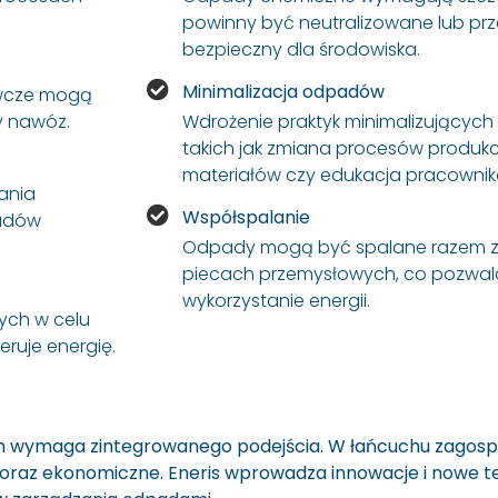
powinny być neutralizowane lub pr
bezpieczny dla środowiska.
Minimalizacja odpadów
żywcze mogą
y nawóz.
Wdrożenie praktyk minimalizujący
takich jak zmiana procesów produkc
materiałów czy edukacja pracownik
ania
Współspalanie
padów
Odpady mogą być spalane razem z 
piecach przemysłowych, co pozwal
wykorzystanie energii.
ch w celu
eruje energię.
 wymaga zintegrowanego podejścia. W łańcuchu zago
 oraz ekonomiczne. Eneris wprowadza innowacje i nowe t