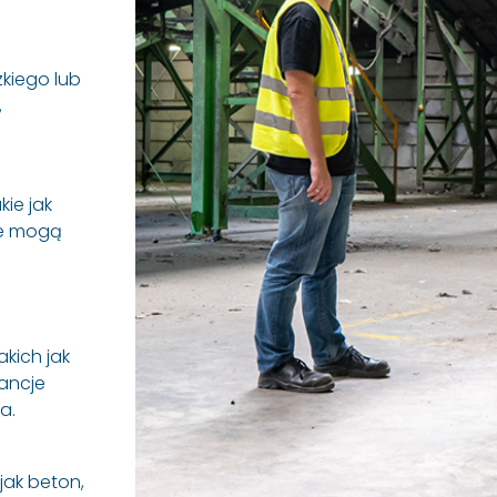
kiego lub
,
ie jak
re mogą
kich jak
tancje
a.
jak beton,