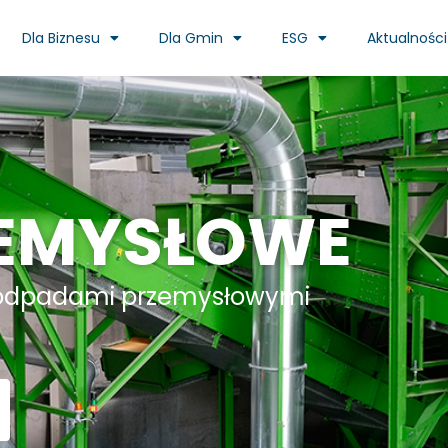
Dla Biznesu
Dla Gmin
ESG
Aktualności
ZEMYSŁOWE
e odpadami przemysłowymi