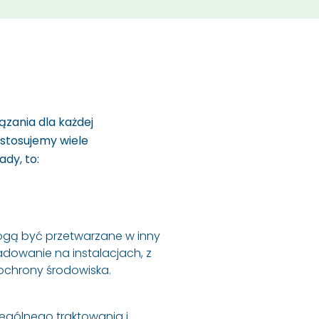
zania dla każdej
stosujemy wiele
dy, to:
ogą być przetwarzane w inny
adowanie na instalacjach, z
chrony środowiska.
gólnego traktowania i