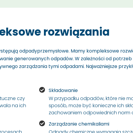
eksowe rozwiązania
występują
odpady
przemysłowe
. Mamy kompleksowe rozwią
rowanie generowanych odpadów. W zależności od potrzeb 
wnego zarządzania tymi odpadami. Najważniejsze przykła
Składowanie
ztuczne czy
W przypadku odpadów, które nie m
wala na ich
sposób, może być konieczne ich skł
zachowaniem odpowiednich norm o
Zarządzanie chemikaliami
procesach
Odpady chemiczne wymagają szcze