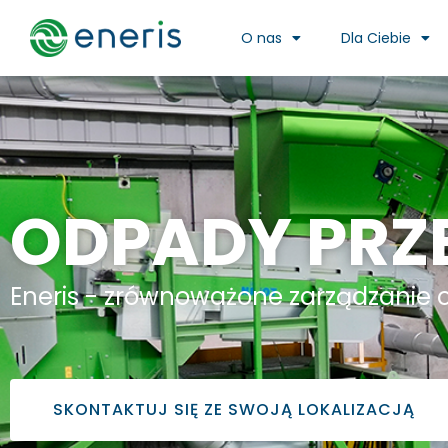
O nas
Dla Ciebie
ODPADY PR
Eneris - zrównoważone zarządzani
SKONTAKTUJ SIĘ ZE SWOJĄ LOKALIZACJĄ