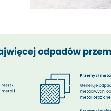
najwięcej odpadów prze
Przemysł meta
, resztki
Generuje
odpa
 metal i
metalowych, o
metali oraz che
Przemysł elekt