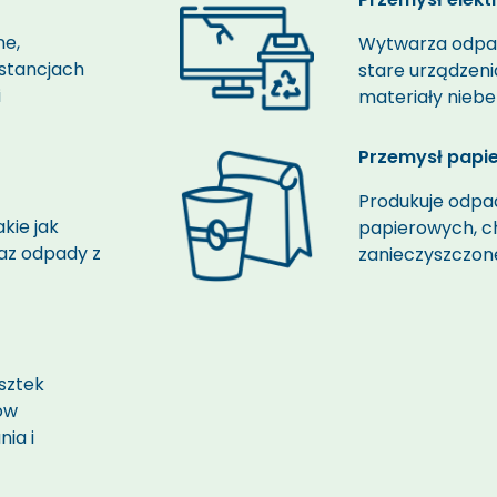
ne,
Wytwarza
odpa
stancjach
stare urządzen
i
materiały niebe
Przemysł papie
Produkuje
odpa
kie jak
papierowych, c
raz
odpady
z
zanieczyszczone
sztek
iów
ia i