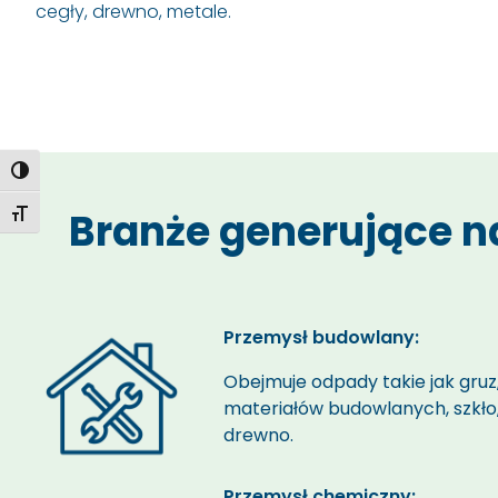
cegły, drewno, metale.
Toggle High Contrast
Branże generujące 
Toggle Font size
Przemysł budowlany:
Obejmuje
odpady
takie jak gruz
materiałów budowlanych, szkło,
drewno.
Przemysł chemiczny: