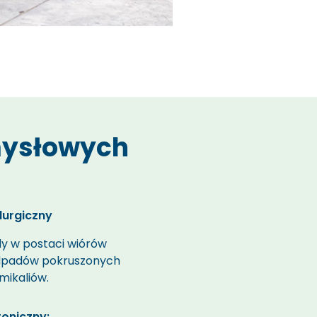
mysłowych
lurgiczny
dy
w postaci wiórów
dpadów pokruszonych
mikaliów.
roniczny: