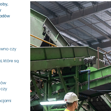
oby,
y
padów
rewno czy
, które są
sów
 czy
ncjami