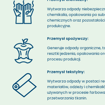
Wytwarza
odpady
niebezpiecz
chemikalia, opakowania po sub
chemicznych oraz pozostałośc
produkcyjne.
Przemysł spożywczy:
Generuje
odpady
organiczne, ta
resztki jedzenia, opakowania o
procesu produkcji.
Przemysł tekstylny:
Wytwarza
odpady
w postaci re
materiałów, odzieży i chemikal
używanych w procesie farbowan
przetwarzania tkanin.