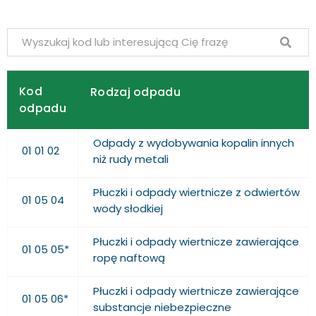
Kod
Rodzaj odpadu
odpadu
Odpady z wydobywania kopalin innych
01 01 02
niż rudy metali
Płuczki i odpady wiertnicze z odwiertów
01 05 04
wody słodkiej
Płuczki i odpady wiertnicze zawierające
01 05 05*
ropę naftową
Płuczki i odpady wiertnicze zawierające
01 05 06*
substancje niebezpieczne