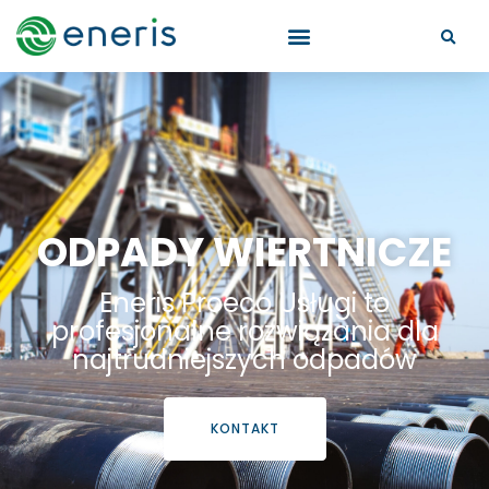
ODPADY WIERTNICZE
Eneris Proeco Usługi to
profesjonalne rozwiązania dla
najtrudniejszych odpadów
KONTAKT