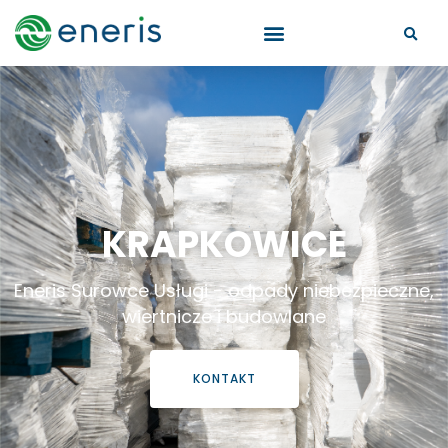
KRAPKOWICE
Eneris Surowce Usługi - odpady niebezpieczne,
wiertnicze i budowlane
KONTAKT