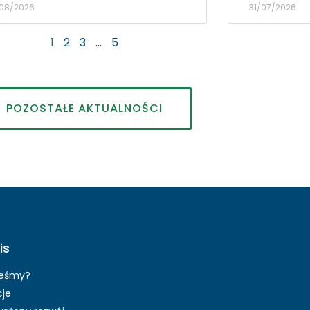
08/2026
31/07/2026
1
2
3
…
5
POZOSTAŁE AKTUALNOŚCI
is
teśmy?
cje