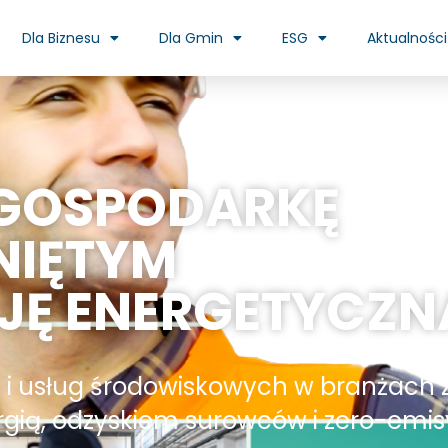
Dla Biznesu
Dla Gmin
ESG
Aktualności
 GOSPODARKĘ
NIĘTYM
JĘ ENERGETYCZN
y i usług środowiskowych w branżach 
gią, odzyskiem surowców i zero-emisy