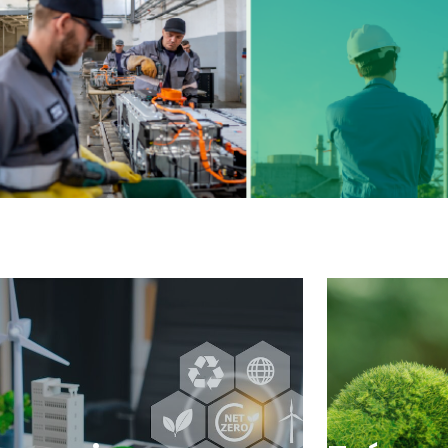
i dla gmin
Ekonomia 
unalne, energia i ciepło dla
Nasze działania to 
dów.
technologii.