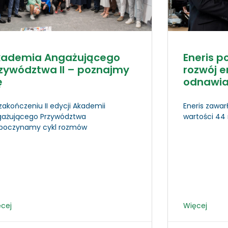
kademia Angażującego
Eneris p
zywództwa II – poznajmy
rozwój e
ę
odnawia
zakończeniu II edycji Akademii
Eneris zawa
gażującego Przywództwa
wartości 44 
zpoczynamy cykl rozmów
cej
Więcej