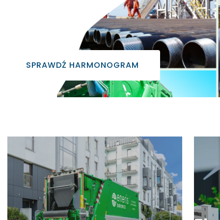
SPRAWDŹ HARMONOGRAM
Usług
Usługi kom
samorzą