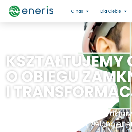
O nas
Dla Ciebie
KSZTAŁTUJEMY
O OBIEGU ZAMK
I TRANSFORMAC
Inwestujemy w rozwój infrastruktur
gospodarką odpadami, zieloną ener