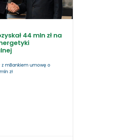
ozyskał 44 mln zł na
nergetyki
lnej
rł z mBankiem umowę o
mln zł