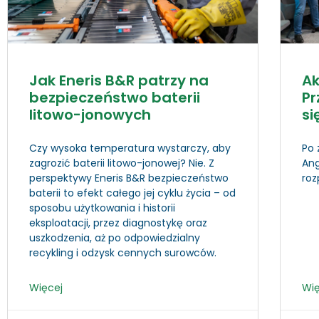
Jak Eneris B&R patrzy na
A
bezpieczeństwo baterii
Pr
litowo-jonowych
si
Czy wysoka temperatura wystarczy, aby
Po 
zagrozić baterii litowo-jonowej? Nie. Z
An
perspektywy Eneris B&R bezpieczeństwo
ro
baterii to efekt całego jej cyklu życia – od
sposobu użytkowania i historii
eksploatacji, przez diagnostykę oraz
uszkodzenia, aż po odpowiedzialny
recykling i odzysk cennych surowców.
Więcej
Wię