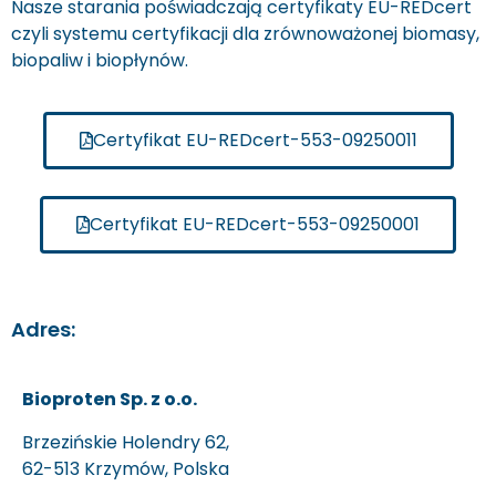
Nasze starania poświadczają certyfikaty EU-REDcert
czyli systemu certyfikacji dla zrównoważonej biomasy,
biopaliw i biopłynów.
Certyfikat EU-REDcert-553-09250011
Certyfikat EU-REDcert-553-09250001
Adres:
Bioproten Sp. z o.o.
Brzezińskie Holendry 62,
62-513 Krzymów, Polska