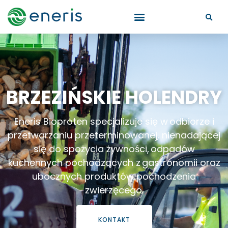
BRZEZIŃSKIE HOLENDRY
Eneris Bioproten specjalizuje się w odbiorze i
przetwarzaniu przeterminowanej, nienadającej
się do spożycia żywności, odpadów
kuchennych pochodzących z gastronomii oraz
ubocznych produktów pochodzenia
zwierzęcego.
KONTAKT