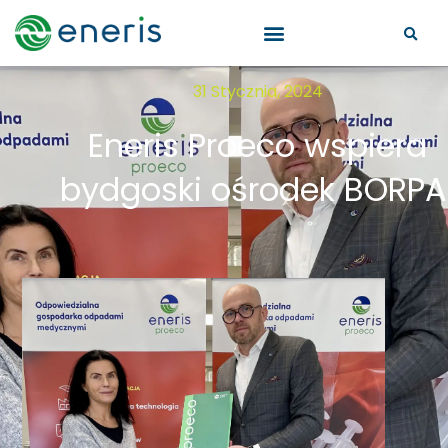
31 Stycznia, 2024
Eneris Proeco wspiera
bydgoski ośrodek BORP