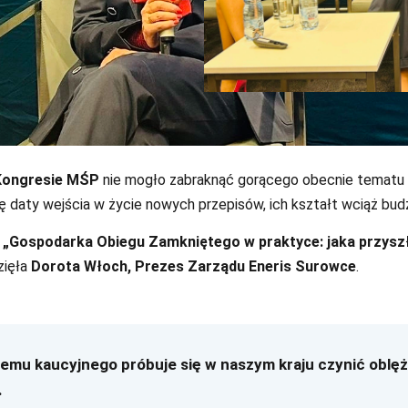
Kongresie MŚP
nie mogło zabraknąć gorącego obecnie tematu
daty wejścia w życie nowych przepisów, ich kształt wciąż budz
u
„Gospodarka Obiegu Zamkniętego w praktyce: jaka przys
zięła
Dorota Włoch, Prezes Zarządu Eneris Surowce
.
temu kaucyjnego próbuje się w naszym kraju czynić oblęż
.