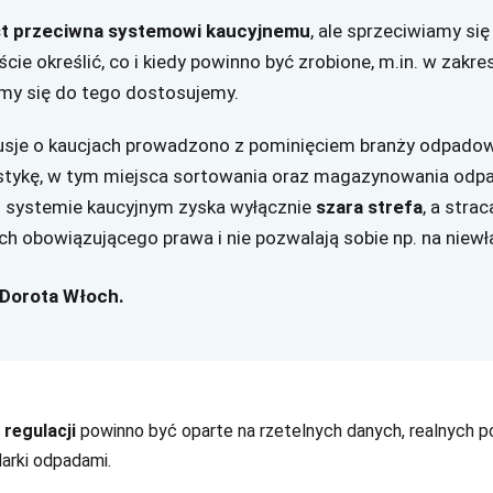
est przeciwna systemowi kaucyjnemu
, ale sprzeciwiamy się
cie określić, co i kiedy powinno być zrobione, m.in. w zakr
a my się do tego dostosujemy.
sje o kaucjach prowadzono z pominięciem branży odpadowej,
stykę, w tym miejsca sortowania oraz magazynowania odpa
 systemie kaucyjnym zyska wyłącznie
szara strefa
, a stra
 obowiązującego prawa i nie pozwalają sobie np. na niewła
Dorota Włoch.
regulacji
powinno być oparte na rzetelnych danych, realnych po
darki odpadami.