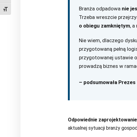
Branża odpadowa
nie j
Toggle Font size
Trzeba wreszcie przejrzyś
o obiegu zamkniętym
, 
Nie wiem, dlaczego dysku
przygotowaną pełną logi
przygotowanej ustawie o
prowadzą biznes w ramach
– podsumowała Prezes 
Odpowiednie zaprojektowanie 
aktualnej sytuacji branży gospo