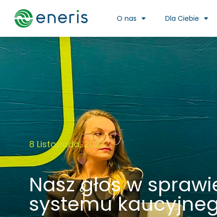
O nas
Dla Ciebie
8 Listopada, 2024
Nasz głos w sprawi
systemu kaucyjne