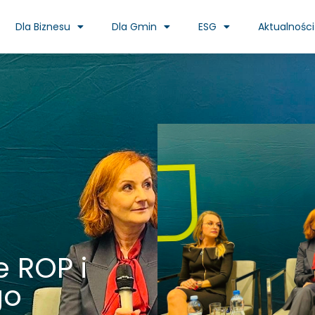
Dla Biznesu
Dla Gmin
ESG
Aktualności
e ROP i
go