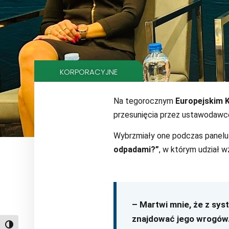
KORPORACYJNE
Na tegorocznym
Europejskim 
przesunięcia przez ustawodawcę 
Wybrzmiały one podczas panel
odpadami?”
, w którym udział w
– Martwi mnie, że z sys
znajdować jego wrogów
Toggle High Contrast