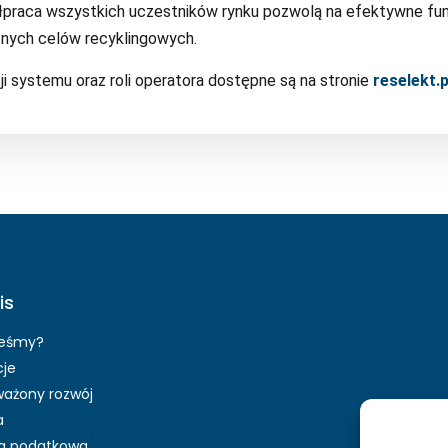
ółpraca wszystkich uczestników rynku pozwolą na efektywne f
itnych celów recyklingowych.
i systemu oraz roli operatora dostępne są na stronie
reselekt.
is
teśmy?
cje
ażony rozwój
a
ia podatkowa