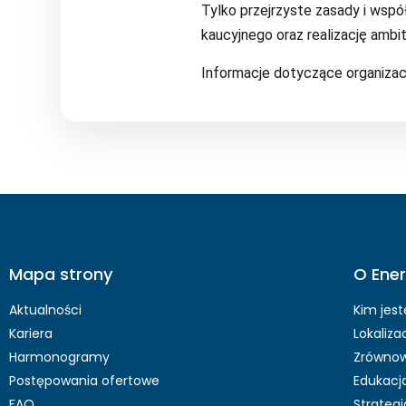
Tylko przejrzyste zasady i wsp
kaucyjnego oraz realizację amb
Informacje dotyczące organizacj
Mapa strony
O Ener
Aktualności
Kim jes
Kariera
Lokaliza
Harmonogramy
Zrównow
Postępowania ofertowe
Edukacj
FAQ
Strateg