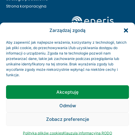
Strona korporacyjna
Zarządzaj zgodą
Aby zapewnić jak najlepsze wrażenia, korzystamy z technologii, takich
jak pliki cookie, do przechowywania i/lub uzyskiwania dostępu do
informacji o urządzeniu. Zgoda na te technologie pozwoli nam
przetwarzać dane, takie jak zachowanie podczas przeglądania lub
unikalne identyfikatory na tej stronie. Brak wyrażenia zgody lub
wycofanie zgody może niekorzystnie wpłynąć na niektóre cechy i
funkcje.
Kontakt
Rodo
Akceptuję
Regulamin serwisu
Odmów
Copyright © 2026 Eneris. Wszystkie prawa zastrzeżone
Zobacz preferencje
info@eneris.pl
Polityka plików cookies
Klauzula informacyjna RODO